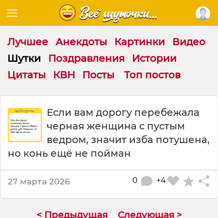
Лучшее
Анекдоты
Картинки
Видео
Шутки
Поздравления
Истории
Цитаты
КВН
Посты
Топ постов
Ш
Если вам дорогу перебежала
у
черная женщина с пустым
т
к
ведром, значит изба потушена,
а
но конь ещё не пойман
:
Е
с
0
+4
27 марта 2026
л
и
в
< Предыдущая
Следующая >