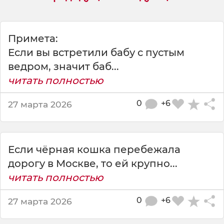
а
м
д
о
Примета:
р
Если вы встретили бабу с пустым
о
ведром, значит баб...
г
читать полностью
у
п
е
0
+6
27 марта 2026
р
е
б
е
Если чёрная кошка перебежала
ж
дорогу в Москве, то ей крупно...
а
читать полностью
л
а
0
+6
27 марта 2026
ч
е