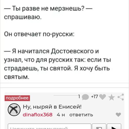
1
+17
Ну, ныряй в Енисей!
dinaflox368
4 н
ответить