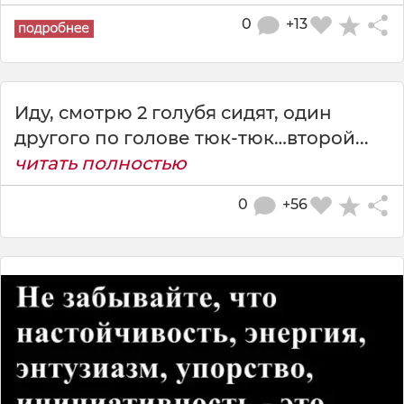
0
+13
Иду, смотрю 2 голубя сидят, один
другого по голове тюк-тюк…второй...
читать полностью
0
+56