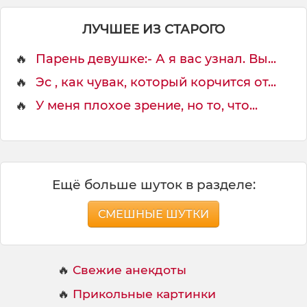
р
н
ЛУЧШЕЕ ИЗ СТАРОГО
а
я
🔥
Парень девушке:- А я вас узнал. Вы...
🔥
Эс , как чувак, который корчится от...
🔥
У меня плохое зрение, но то, что...
Ещё больше шуток в разделе:
СМЕШНЫЕ ШУТКИ
🔥
Свежие анекдоты
🔥
Прикольные картинки