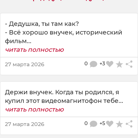
е
к
,
а
- Дедушка, ты там как?
к
- Всё хорошо внучек, исторический
т
фильм...
о
читать полностью
т
а
к
0
+3
27 марта 2026
о
й
Держи внучек. Когда ты родился, я
купил этот видеомагнитофон тебе...
читать полностью
0
+5
27 марта 2026