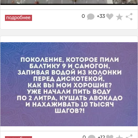
0
+33
0
+12