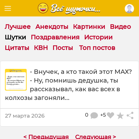
Лучшее
Анекдоты
Картинки
Видео
Шутки
Поздравления
Истории
Цитаты
КВН
Посты
Топ постов
Ш
- Внучек, а кто такой этот МАХ?
у
- Ну, помнишь дедушка, ты
т
к
рассказывал, как вас всех в
а
колхозы загоняли...
:
-
В
0
+5
27 марта 2026
н
у
ч
< Предыдущая
Следующая >