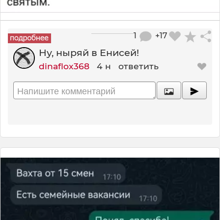
1
+17
Ну, ныряй в Енисей!
dinaflox368
4 н
ответить