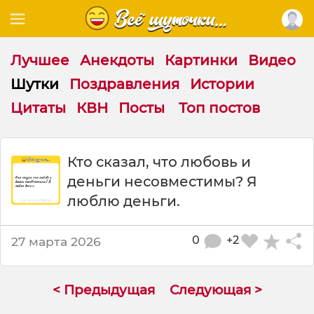
Лучшее
Анекдоты
Картинки
Видео
Шутки
Поздравления
Истории
Цитаты
КВН
Посты
Топ постов
Ш
Кто сказал, что любовь и
у
деньги несовместимы? Я
т
к
люблю деньги.
а
:
0
+2
27 марта 2026
К
т
о
с
< Предыдущая
Следующая >
к