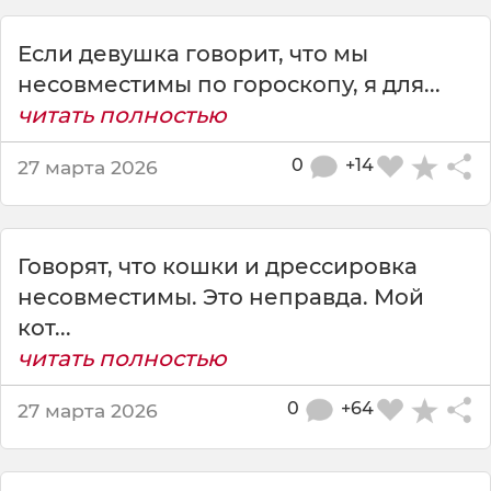
а
з
Если девушка говорит, что мы
а
л
несовместимы по гороскопу, я для...
,
читать полностью
ч
т
0
+14
27 марта 2026
о
л
ю
б
Говорят, что кошки и дрессировка
о
несовместимы. Это неправда. Мой
в
ь
кот...
и
читать полностью
0
+64
27 марта 2026