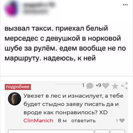
1
+9
Увезет в лес и изнасилует, а тебе
будет стыдно заяву писать да и
вроде как понравилось? XD
ClinManich
8 м
ответить
7