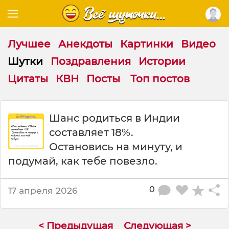
Лучшее
Анекдоты
Картинки
Видео
Шутки
Поздравления
Истории
Цитаты
КВН
Посты
Топ постов
Ш
Шанс родиться в Индии
у
составляет 18%.
т
к
Остановись на минуту, и
а
подумай, как тебе повезло.
:
Ш
а
0
17 апреля 2026
н
с
р
< Предыдущая
Следующая >