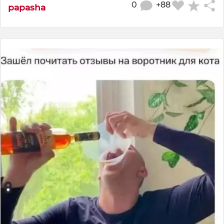
0
+88
papasha