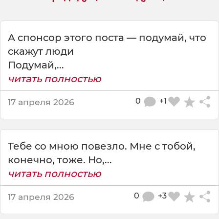
о
д
и
т
А спонсор этого поста — подумай, что
ь
скажут люди
с
Подумай,...
я
читать полностью
в
И
н
0
+1
17 апреля 2026
д
и
и
с
Тебе со мною повезло. Мне с тобой,
о
конечно, тоже. Но,...
с
читать полностью
т
а
0
+3
17 апреля 2026
в
л