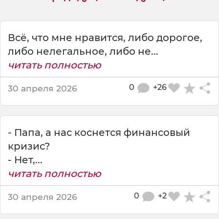
с
:
Д
е
Всё, что мне нравится, либо дорогое,
р
либо нелегальное, либо не...
и
читать полностью
п
а
0
+26
30 апреля 2026
с
к
а
с
- Папа, а нас коснется финансовый
о
б
кризис?
и
- Нет,...
р
читать полностью
а
е
0
+2
30 апреля 2026
т
с