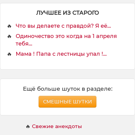
я
п
ЛУЧШЕЕ ИЗ СТАРОГО
р
о
🔥
Что вы делаете с правдой? Я её...
д
а
🔥
Одиночество это когда на 1 апреля
т
тебя...
ь
л
🔥
Мама ! Папа с лестницы упал !...
и
б
о
Ещё больше шуток в разделе:
СМЕШНЫЕ ШУТКИ
🔥
Свежие анекдоты