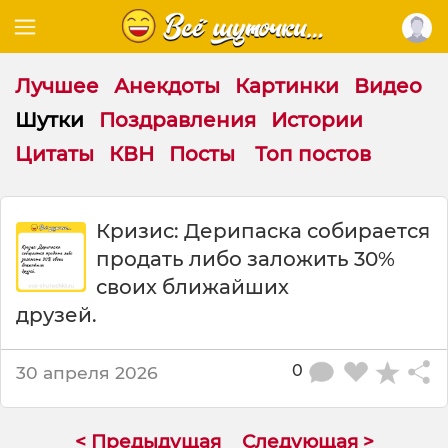
Лучшее
Анекдоты
Картинки
Видео
Шутки
Поздравления
Истории
Цитаты
КВН
Посты
Топ постов
Ш
Кризис: Дерипаска собирается
у
продать либо заложить 30%
т
к
своих ближайших
а
друзей.
:
К
р
0
30 апреля 2026
и
з
и
< Предыдущая
Следующая >