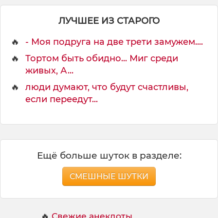
г
и
ЛУЧШЕЕ ИЗ СТАРОГО
е
🔥
- Моя подруга на две трети замужем....
🔥
Тортом быть обидно... Миг среди
живых, А...
🔥
люди думают, что будут счастливы,
если переедут...
Ещё больше шуток в разделе:
СМЕШНЫЕ ШУТКИ
🔥
Свежие анекдоты