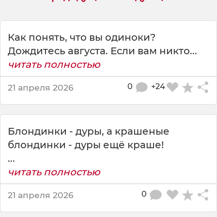
о
д
и
н
Как понять, что вы одиноки?
о
Дождитесь августа. Если вам никто...
к
читать полностью
и
п
0
+24
21 апреля 2026
о
т
о
м
Блондинки - дуры, а крашеные
у
,
блондинки - дуры ещё краше!
ч
...
т
читать полностью
о
м
0
21 апреля 2026
н
о