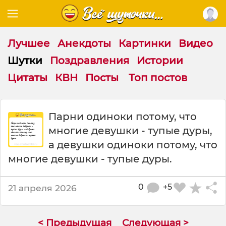
Лучшее
Анекдоты
Картинки
Видео
Шутки
Поздравления
Истории
Цитаты
КВН
Посты
Топ постов
Ш
Парни одиноки потому, что
у
многие девушки - тупые дуры,
т
к
а девушки одиноки потому, что
а
многие девушки - тупые дуры.
:
П
а
0
+5
21 апреля 2026
р
н
и
< Предыдущая
Следующая >