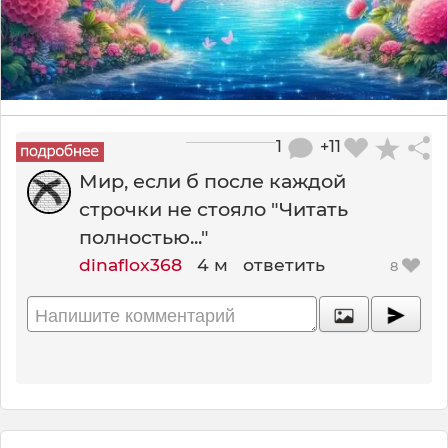
1
+11
Мир, если б после каждой
строчки не стояло "Читать
полностью..."
dinaflox368
4 м
ответить
8