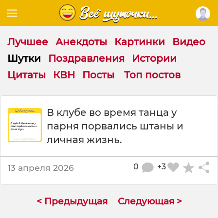
Лучшее
Анекдоты
Картинки
Видео
Шутки
Поздравления
Истории
Цитаты
КВН
Посты
Топ постов
Ш
В клубе во время танца у
у
парня порвались штаны и
т
к
личная жизнь.
а
:
0
+3
13 апреля 2026
В
к
л
у
< Предыдущая
Следующая >
б