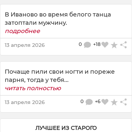
е
в
В Иваново во время белого танца
о
в
затоптали мужчину.
р
подробнее
е
м
0
+18
13 апреля 2026
я
т
а
н
Почаще пили свои ногти и пореже
ц
парня, тогда у тебя...
а
читать полностью
0
+6
13 апреля 2026
ЛУЧШЕЕ ИЗ СТАРОГО