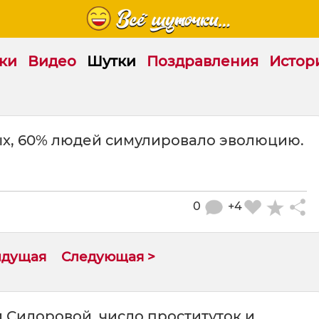
ки
Видео
Шутки
Поздравления
Истор
ых, 60% людей симулировало эволюцию.
0
+4
ыдущая
Следующая >
 Сидоровой, число проституток и