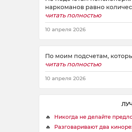
е
наркоманов равно количест
т
читать полностью
а
м
10 апреля 2026
у
ч
е
н
По моим подсчетам, которые
ы
х
читать полностью
,
6
10 апреля 2026
0
л
ю
д
ЛУ
е
й
🔥
Никогда не делайте предло
🔥
Разговаривают два кинорежи