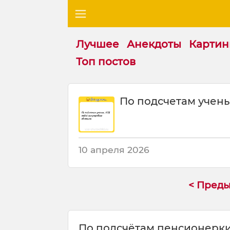
Лучшее
Анекдоты
Картин
Топ постов
Ш
По подсчетам учен
у
т
к
а
:
10 апреля 2026
П
о
п
< Пред
о
д
с
По подсчётам пенсионерки
ч