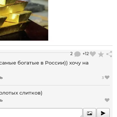
2
+12
самые богатые в России)) хочу на
ь
3
золотых слитков)
ь