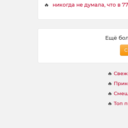
🔥
никогда не думала, что в 77 
Ещё бол
С
🔥
Свеж
🔥
Прик
🔥
Смеш
🔥
Топ 