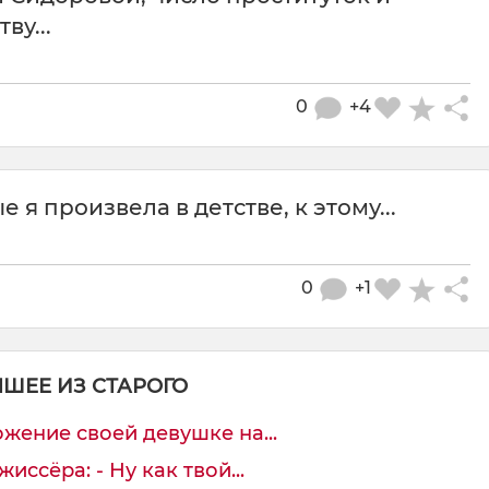
ву...
0
+4
 я произвела в детстве, к этому...
0
+1
ЧШЕЕ ИЗ СТАРОГО
жение своей девушке на...
ссёра: - Ну как твой...