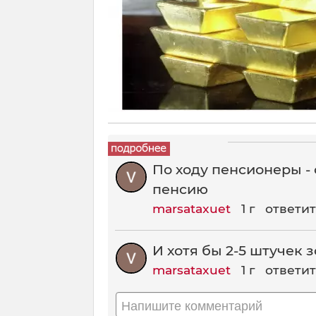
По ходу пенсионеры - 
пенсию
marsataxuet
1 г
ответит
И хотя бы 2-5 штучек 
marsataxuet
1 г
ответит