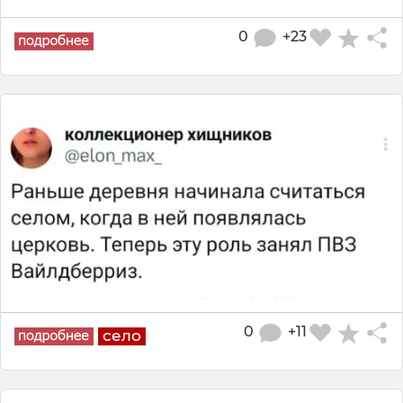
0
+23
0
+11
село