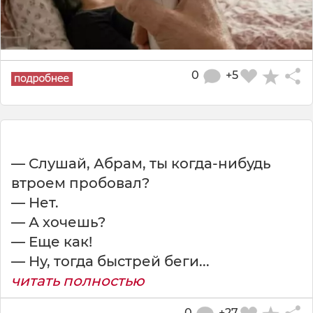
0
+5
— Слушай, Абрам, ты когда-нибудь
втроем пробовал?
— Нет.
— А хочешь?
— Еще как!
— Ну, тогда быстрей беги...
читать полностью
0
+27