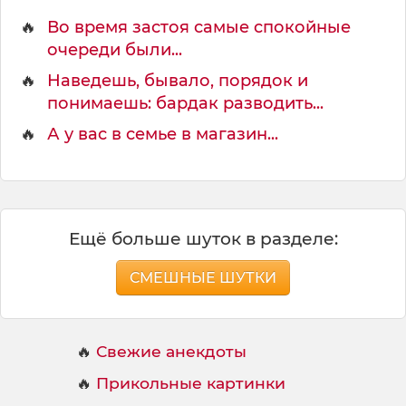
е
ф
🔥
Во время застоя самые спокойные
очереди были...
🔥
Наведешь, бывало, порядок и
понимаешь: бардак разводить...
🔥
А у вас в семье в магазин...
Ещё больше шуток в разделе:
СМЕШНЫЕ ШУТКИ
🔥
Свежие анекдоты
🔥
Прикольные картинки