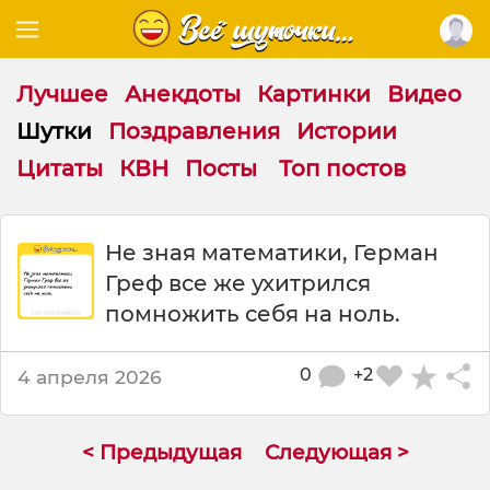
Лучшее
Анекдоты
Картинки
Видео
Шутки
Поздравления
Истории
Цитаты
КВН
Посты
Топ постов
Ш
Не зная математики, Герман
у
Греф все же ухитрился
т
к
помножить себя на ноль.
а
:
0
+2
4 апреля 2026
Н
е
з
н
< Предыдущая
Следующая >
а