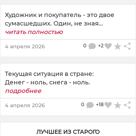
я
м
Художник и покупатель - это двое
а
т
сумасшедших. Один, не зная...
е
читать полностью
м
а
0
+2
4 апреля 2026
т
и
к
и
Текущая ситуация в стране:
,
Денег - ноль, снега - ноль.
Г
е
подробнее
р
м
0
+18
4 апреля 2026
а
н
Г
р
ЛУЧШЕЕ ИЗ СТАРОГО