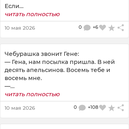
е
Если...
г
к
читать полностью
о
в
0
+6
10 мая 2026
о
й
Чебурашка звонит Гене:
— Гена, нам посылка пришла. В ней
десять апельсинов. Восемь тебе и
восемь мне.
—...
читать полностью
0
+108
10 мая 2026