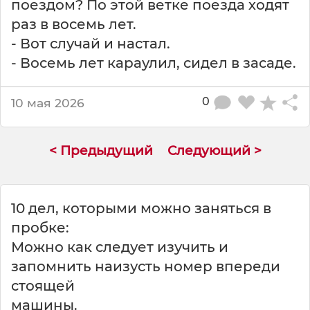
поездом? По этой ветке поезда ходят
е
д
раз в восемь лет.
а
- Вот случай и настал.
л
- Восемь лет караулил, сидел в засаде.
е
к
о
0
10 мая 2026
о
т
У
< Предыдущий
Следующий >
х
р
ю
п
10 дел, которыми можно заняться в
и
пробке:
н
Можно как следует изучить и
с
к
запомнить наизусть номер впереди
а
стоящей
л
машины.