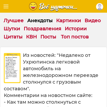
Лучшее
Анекдоты
Картинки
Видео
Шутки
Поздравления
Истории
Цитаты
КВН
Посты
Топ постов
И
Из новостей: "Недалеко от
з
Ухрюпинска легковой
н
о
автомобиль на
в
железнодорожном переезде
о
столкнулся с грузовым
с
т
составом".
е
Комментарии на новостном сайте:
й
- Как там можно столкнуться с
Н