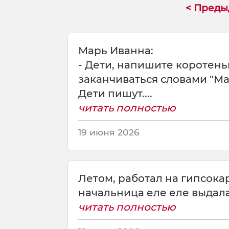
< Пред
р
е
ч
а
Марь Иванна:
ю
- Дети, напишите коротень
т
с
заканчиваться словами "Мам
я
Дети пишут....
о
читать полностью
д
н
19 июня 2026
а
д
р
у
Летом, работал на гипсока
г
о
начальница еле еле выдала,
й
читать полностью
г
о