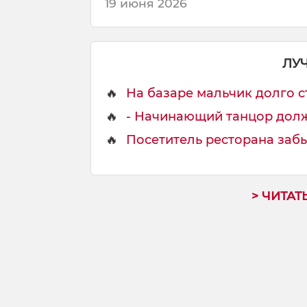
19 июня 2026
в
о
р
и
ЛУ
т
🔥
На базаре мальчик долго ст
🔥
- Начинающий танцор долже
🔥
Посетитель ресторана забы
> ЧИТАТ