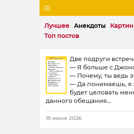
Лучшее
Анекдоты
Картин
Топ постов
Д
Две подруги встреч
в
— Я больше с Джоно
е
п
— Почему, ты ведь 
о
— Да понимаешь, я 
д
будет целовать мен
р
у
данного обещания...
г
и
19 июня 2026
в
с
т