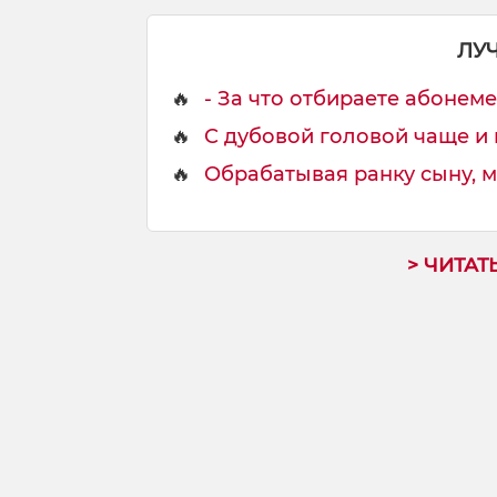
ЛУ
🔥
- За что отбираете абонемен
🔥
С дубовой головой чаще и 
🔥
Обрабатывая ранку сыну, ма
> ЧИТАТ