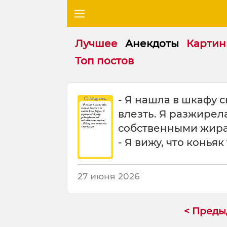
Лучшее
Анекдоты
Картин
Топ постов
Я
- Я нашла в шкафу 
н
влезть. Я разжирел
а
ш
собственными жир
л
- Я вижу, что конья
а
в
ш
27 июня 2026
к
а
ф
< Пред
у
с