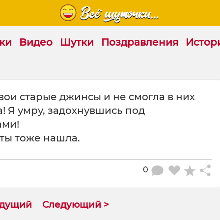
ки
Видео
Шутки
Поздравления
Истор
свои старые джинсы и не смогла в них
а! Я умру, задохнувшись под
ами!
к ты тоже нашла.
0
ыдущий
Следующий >