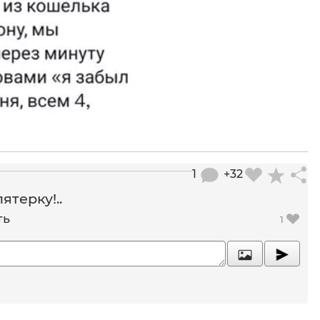
1
+32
ятерку!..
ть
1