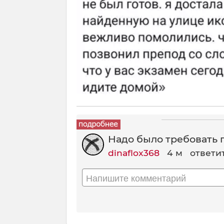
Надо было требовать п
dinaflox368
4 м
ответи