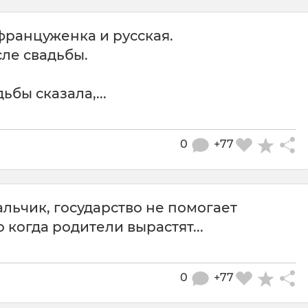
француженка и русская.
ле свадьбы.
ьбы сказала,...
0
+77
альчик, государство не помогает
о когда родители вырастят...
0
+77