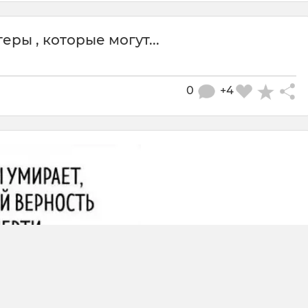
теры , которые могут...
0
+4