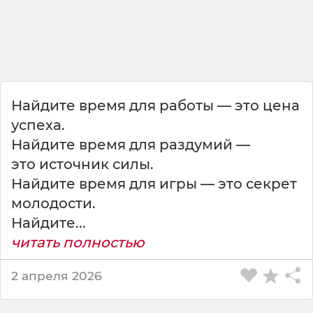
е
с
т
ь
п
р
а
Найдите время для работы — это цена
з
д
успеха.
н
Найдите время для раздумий —
и
это источник силы.
к
Найдите время для игры — это секрет
.
молодости.
А
Найдите...
н
читать полностью
т
и
2 апреля 2026
ф
о
н