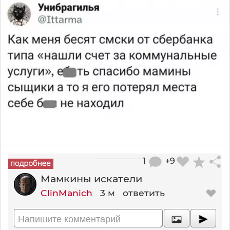
1
+9
Мамкины искатели
ClinManich
3 м
ответить