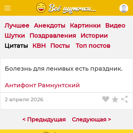
Лучшее
Анекдоты
Картинки
Видео
Шутки
Поздравления
Истории
Цитаты
КВН
Посты
Топ постов
Ц
Болезнь для ленивых есть праздник.
и
т
а
Антифонт Рамнунтский
т
а
2 апреля 2026
н
а
т
< Предыдущая
Следующая >
е
м