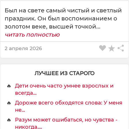
т
Был на свете самый чистый и светлый
Р
а
праздник. Он был воспоминанием о
м
золотом веке, высшей точкой...
н
читать полностью
у
н
2 апреля 2026
т
с
к
и
ЛУЧШЕЕ ИЗ СТАРОГО
й
🔥
Дети очень часто умнее взрослых и
всегда...
🔥
Дороже всего обходятся слова: У меня
не...
🔥
Разум может ошибаться, но чувства -
никогда....