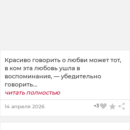
о
г
о
з
л
а
и
ф
Красиво говорить о любви может тот,
а
в ком эта любовь ушла в
л
воспоминания, — убедительно
ь
ш
говорить...
и
читать полностью
:
<
+3
14 апреля 2026
b
r
>
В