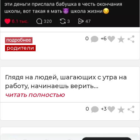
0
+6
родители
Глядя на людей, шагающих с утра на
работу, начинаешь верить...
читать полностью
0
+3