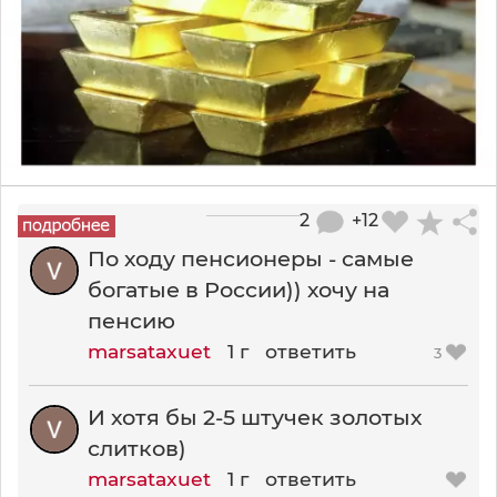
2
+12
По ходу пенсионеры - самые
богатые в России)) хочу на
пенсию
marsataxuet
1 г
ответить
3
И хотя бы 2-5 штучек золотых
слитков)
marsataxuet
1 г
ответить