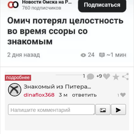
1
+9
Знакомый из Питера...
dinaflox368
3 м
ответить
1