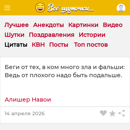
Лучшее
Анекдоты
Картинки
Видео
Шутки
Поздравления
Истории
Цитаты
КВН
Посты
Топ постов
Ц
Беги от тех, в ком много зла и фальши:
и
Ведь от плохого надо быть подальше.
т
а
т
а
Алишер Навои
н
а
т
14 апреля 2026
е
м