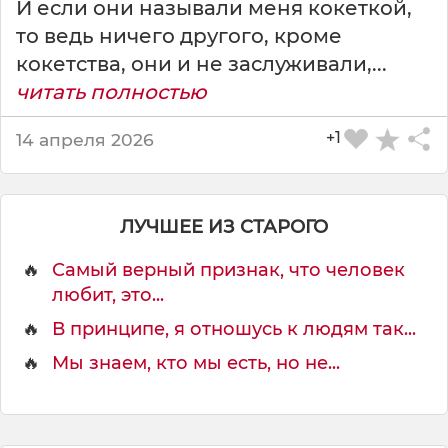
И если они называли меня кокеткой,
е
то ведь ничего другого, кроме
д
ь
кокетства, они и не заслуживали,...
о
читать полностью
т
+1
14 апреля 2026
п
л
о
х
ЛУЧШЕЕ ИЗ СТАРОГО
о
г
🔥
Самый верный признак, что человек
о
любит, это...
н
а
🔥
В принципе, я отношусь к людям так...
д
🔥
Мы знаем, кто мы есть, но не...
о
б
ы
т