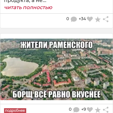
продукта, а не...
читать полностью
0
+34
0
+9