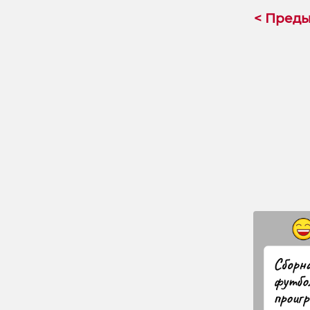
< Пред