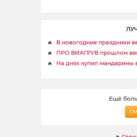
ЛУ
🔥
В новогодние праздники ве
🔥
ПРО ВИАГРУВ прошлом веке
🔥
На днях купил мандарины в
Ещё боль
С
🔥
Свеж