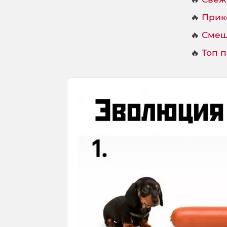
🔥
Прик
🔥
Смеш
🔥
Топ 