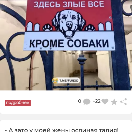
0
+22
- А зато у моей жены ослиная талия!