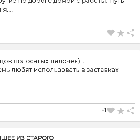
тке по дороге домой с работы. Путь
,...
цов полосатых палочек)".
нь любят использовать в заставках
СКАЧАТЬ КАРТИНКУ
+1
ЧШЕЕ ИЗ СТАРОГО