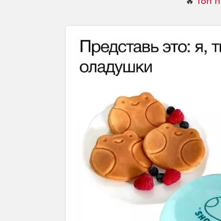
🔥
Топ 