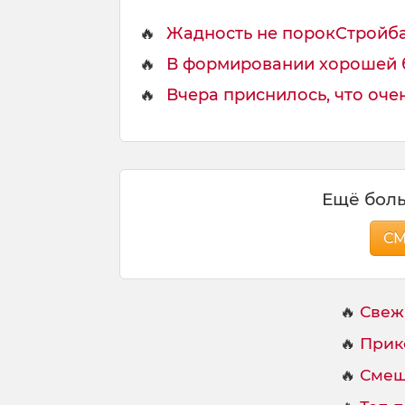
🔥
Жадность не порокСтройбат
🔥
В формировании хорошей б
🔥
Вчера приснилось, что очень
Ещё боль
С
🔥
Свеж
🔥
Прик
🔥
Смеш