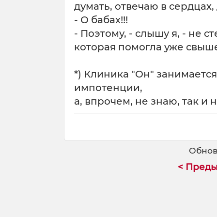
думать, отвечаю в сердцах
- О бабах!!!
- Поэтому, - слышу я, - не 
которая помогла уже свыше
*) Клиника "Он" занимает
импотенции,
а, впрочем, не знаю, так и н
Обнов
< Пред