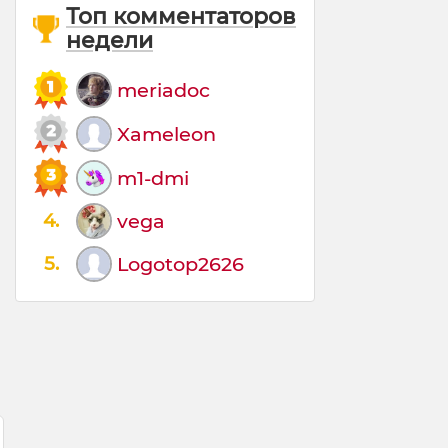
Топ комментаторов
недели
meriadoc
Xameleon
m1-dmi
4.
vega
5.
Logotop2626