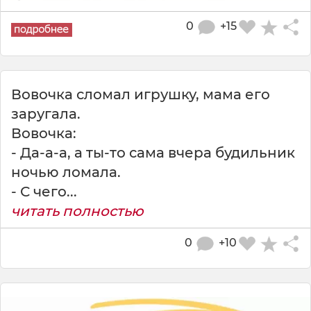
0
+15
Вовочка сломал игрушку, мама его
заругала.
Вовочка:
- Да-а-а, а ты-то сама вчера будильник
ночью ломала.
- С чего...
читать полностью
0
+10