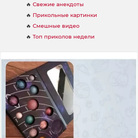
🔥
Свежие анекдоты
🔥
Прикольные картинки
🔥
Смешные видео
🔥
Топ приколов недели