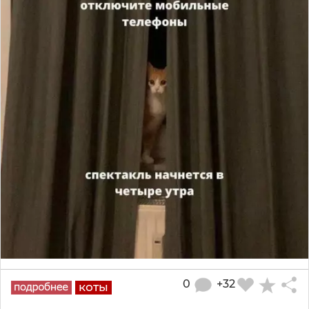
0
+32
коты