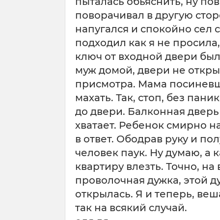
пыталась обьяснить, ну пов
поворачивал в другую стор
напугался и спокойно сел 
подходил как я не просила,
ключ от входной двери был
муж домой, двери не открыт
присмотра. Мама посиневш
махать. Так, стоп, без пан
до двери. Балконная дверь
хватает. Ребенок смирно н
в ответ. Ободрав руку и по
человек паук. Ну думаю, а 
квартиру влезть. Точно, на
проволочная дужка, этой д
открылась. Я и теперь, веш
так на всякий случай.