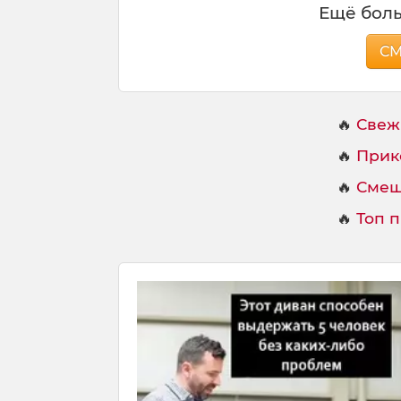
Ещё боль
С
🔥
Свеж
🔥
Прик
🔥
Смеш
🔥
Топ 