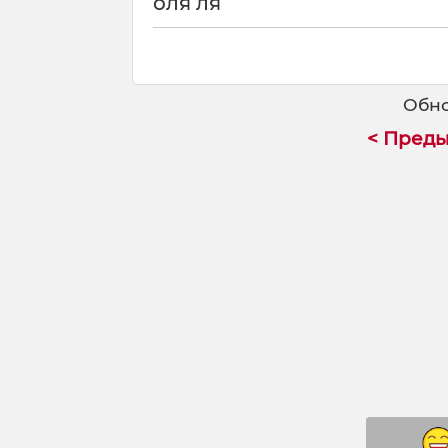
оля ля
Обно
< Пред