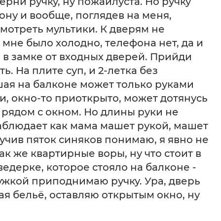
ерни ручку, ну пожайлуста. Но ручку
ону и вообще, поглядев на меня,
смотреть мультики. К дверям не
 мне было холодно, телефона нет, да и
 в замке от входных дверей. Прийди
ь. На плите суп, и 2-летка без
ая на балконе может только руками
ики, окно-то приоткрыто, может дотянусь
 рядом с окном. Но длины руки не
аблюдает как мама машет рукой, машет
лучив пяток синяков понимаю, я явно не
как же квартирные воры, ну что стоит в
 ведерке, которое стояло на балконе -
ужкой приподнимаю ручку. Ура, дверь
ая бельё, оставляю открытым окно, ну