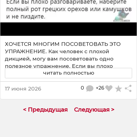
х
н
и
к
а
и
д
ХОЧЕТСЯ МНОГИМ ПОСОВЕТОВАТЬ ЭТО
е
УПРАЖНЕНИЕ. Как человек с плохой
а
дикцией, могу вам посоветовать одно
л
полезное упражнение. Если вы плохо
ь
читать полностью
разговариваете, наберите полный рот
н
грецких орехов или камушков и не п*здите.
о
0
+26
17 июня 2026
й
Тут суровый совет от эксперта по дикции.
р
Вместо того чтобы мучиться с
е
упражнениями, предлагается просто забить
< Предыдущая
Следующая >
ч
рот орехами или камнями и держать язык
и
за зубами. Ирония в том, что это
🤫
единственный гарантированный способ не
✨
нести фигню. Я когда это прочитал, чуть