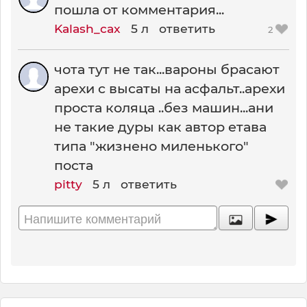
пошла от комментария...
Kalash_cax
5 л
ответить
2
чота тут не так...вароны брасают
арехи с высаты на асфальт..арехи
проста коляца ..без машин...ани
не такие дуры как автор етава
типа "жизнено миленького"
поста
pitty
5 л
ответить