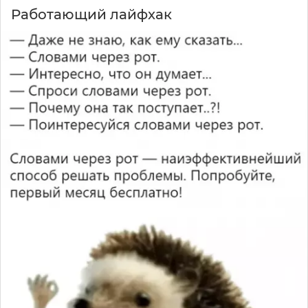
Paбoтaющий лaйфxaк