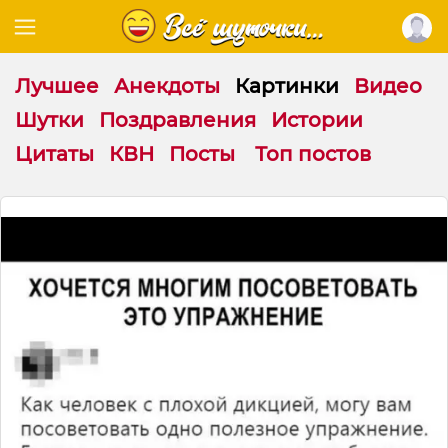
Лучшее
Анекдоты
Картинки
Видео
Шутки
Поздравления
Истории
Цитаты
КВН
Посты
Топ постов
С
е
к
р
е
т
н
а
я
т
е