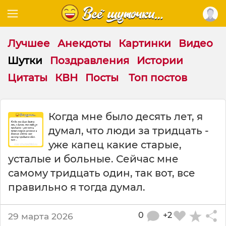
Лучшее
Анекдоты
Картинки
Видео
Шутки
Поздравления
Истории
Цитаты
КВН
Посты
Топ постов
Ш
Когда мне было десять лет, я
у
думал, что люди за тридцать -
т
к
уже капец какие старые,
а
усталые и больные. Сейчас мне
:
самому тридцать один, так вот, все
К
о
правильно я тогда думал.
г
д
0
+2
29 марта 2026
а