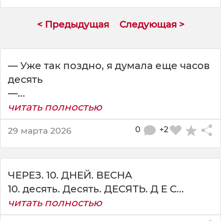
м
н
< Предыдущая
Следующая >
е
б
ы
л
— Уже так поздно, я думала еще часов
о
десять
д
е
—...
с
читать полностью
я
т
0
+2
29 марта 2026
ь
л
е
т
ЧЕРЕЗ. 10. ДНЕЙ. ВЕСНА
,
10. десять. Десять. ДЕСЯТЬ. Д Е С...
читать полностью