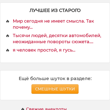
т
с
ЛУЧШЕЕ ИЗ СТАРОГО
я
т
🔥
Мир сегодня не имеет смысла. Так
о
г
почему...
д
🔥
Тысячи людей, десятки автомобилей,
а
неожиданные повороты сюжета....
,
🔥
я человек простой, я гусь...
Ещё больше шуток в разделе:
СМЕШНЫЕ ШУТКИ
🔥
Свежие анекдоты