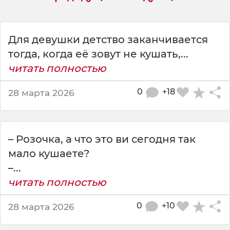
в
о
у
д
Для девушки детство заканчивается
е
тогда, когда её зовут не кушать,...
в
читать полностью
о
ч
0
+18
28 марта 2026
е
к
з
а
– Розочка, а что это ви сегодня так
к
а
мало кушаете?
н
–...
ч
читать полностью
и
в
0
+10
28 марта 2026
а
е