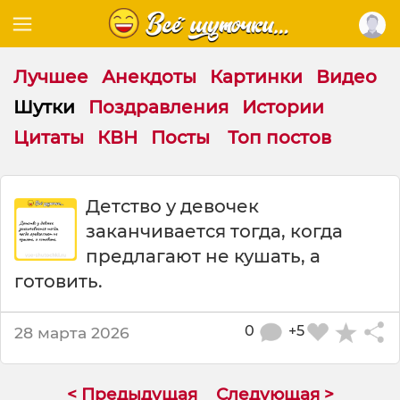
Лучшее
Анекдоты
Картинки
Видео
Шутки
Поздравления
Истории
Цитаты
КВН
Посты
Топ постов
Ш
Детство у девочек
у
заканчивается тогда, когда
т
к
предлагают не кушать, а
а
готовить.
:
Д
е
0
+5
28 марта 2026
т
с
т
< Предыдущая
Следующая >