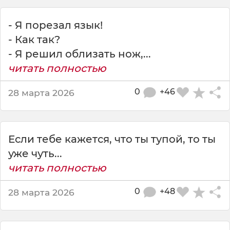
е
с
- Я порезал язык!
н
о
- Как так?
,
- Я решил облизать нож,...
п
читать полностью
о
ч
0
+46
28 марта 2026
е
м
у
е
Если тебе кажется, что ты тупой, то ты
с
т
уже чуть...
ь
читать полностью
л
а
0
+48
28 марта 2026
п
ш
а