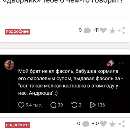
0
+11
0
+10