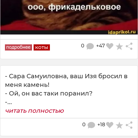
0
+47
коты
- Сара Самуиловна, ваш Изя бросил в
меня камень!
- Ой, он вас таки поранил?
-...
читать полностью
0
+18