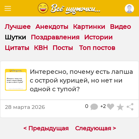
Лучшее
Анекдоты
Картинки
Видео
Шутки
Поздравления
Истории
Цитаты
КВН
Посты
Топ постов
Ш
Интересно, почему есть лапша
у
с острой курицей, но нет ни
т
к
одной с тупой?
а
:
0
+2
28 марта 2026
И
н
т
е
< Предыдущая
Следующая >
р