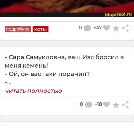
0
+47
коты
- Сара Самуиловна, ваш Изя бросил в
меня камень!
- Ой, он вас таки поранил?
-...
читать полностью
0
+18