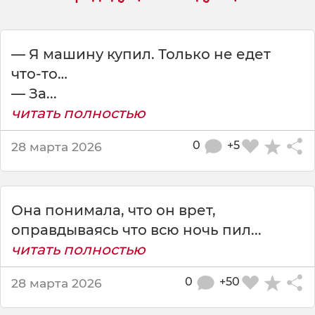
д
ы
в
а
— Я машину купил. Только не едет
я
что-то…
с
— За...
ь
читать полностью
п
е
р
0
+5
28 марта 2026
е
д
к
о
Она понимала, что он врет,
ш
оправдываясь что всю ночь пил...
к
читать полностью
о
й
0
+50
28 марта 2026
,
п