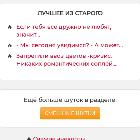
о
ч
ЛУЧШЕЕ ИЗ СТАРОГО
е
м
🔥
Если тебя все дружно не любят,
у
н
значит...
е
🔥
- Мы сегодня увидимся? - А может...
🔥
Запретили ввоз цветов -кризис.
Никаких романтических соплей....
Ещё больше шуток в разделе:
СМЕШНЫЕ ШУТКИ
🔥
Свежие анекдоты