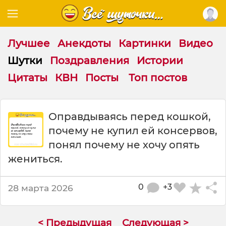
Лучшее
Анекдоты
Картинки
Видео
Шутки
Поздравления
Истории
Цитаты
КВН
Посты
Топ постов
Ш
Оправдываясь перед кошкой,
у
почему не купил ей консервов,
т
к
понял почему не хочу опять
а
жениться.
:
О
п
0
+3
28 марта 2026
р
а
в
< Предыдущая
Следующая >