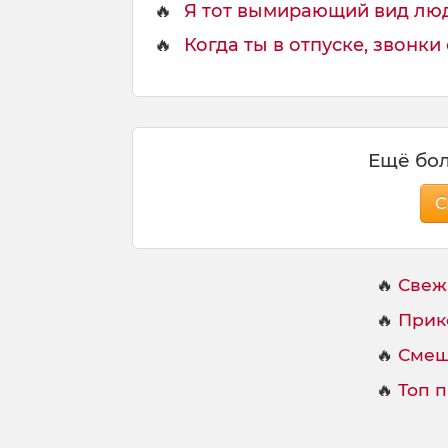
я
🔥
Я тот вымирающий вид люде
!
🔥
Когда ты в отпуске, звонки с
Я
Ещё бол
С
🔥
Свеж
🔥
Прик
🔥
Смеш
🔥
Топ 