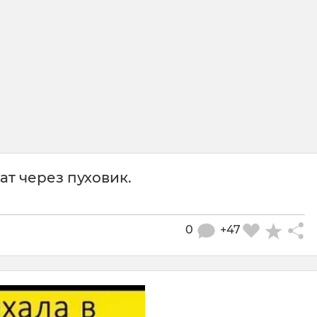
чат через пуховик.
0
+47