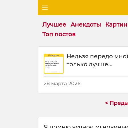
Лучшее
Анекдоты
Картин
Топ постов
Ш
Нельзя передо мной 
у
только лучше...
т
к
а
:
28 марта 2026
Н
е
л
< Пред
ь
з
я
Я помню чудное мгновенье
п