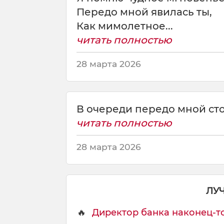
е
Передо мной явилась ты,
р
Как мимолетное...
е
читать полностью
д
о
28 марта 2026
м
н
о
й
п
В очереди передо мной стои
р
читать полностью
е
к
28 марта 2026
л
о
н
я
ЛУ
т
ь
🔥
Директор банка наконец-то
с