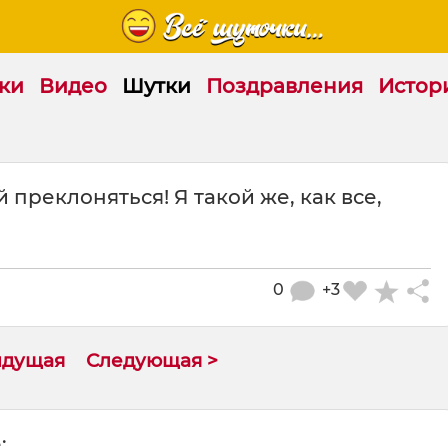
ки
Видео
Шутки
Поздравления
Истор
преклоняться! Я такой же, как все,
0
+3
ыдущая
Следующая >
: