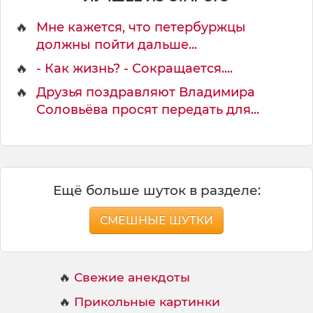
л
а
🔥
Мне кажется, что петербуржцы
в
должны пойти дальше...
а
л
🔥
- Как жизнь? - Сокращается....
.
🔥
Друзья поздравляют Владимира
.
.
Соловьёва просят передать для...
Ещё больше шуток в разделе:
СМЕШНЫЕ ШУТКИ
🔥
Свежие анекдоты
🔥
Прикольные картинки