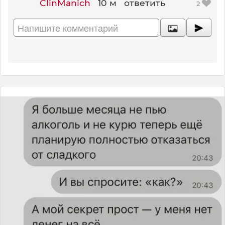
ClinManich
10 м
ответить
2