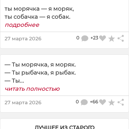
о
ты морячка — я моряк,
р
я
ты собачка — я собак.
к
подробнее
!
Т
0
+23
27 марта 2026
ы
с
л
и
— Ты морячка, я моряк.
ш
к
— Ты рыбачка, я рыбак.
о
— Ты...
м
читать полностью
д
о
0
+66
27 марта 2026
л
г
о
п
ЛУЧШЕЕ ИЗ СТАРОГО