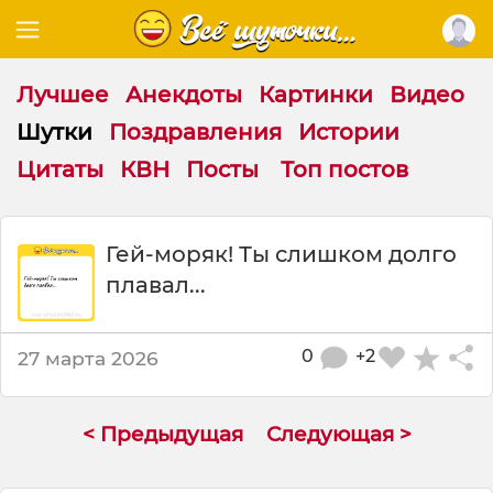
Лучшее
Анекдоты
Картинки
Видео
Шутки
Поздравления
Истории
Цитаты
КВН
Посты
Топ постов
Ш
Гей-моряк! Ты слишком долго
у
плавал...
т
к
а
:
0
+2
27 марта 2026
Г
е
й
< Предыдущая
Следующая >
-
м