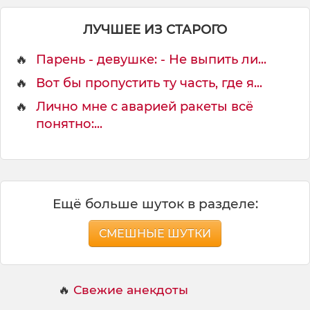
ы
й
ЛУЧШЕЕ ИЗ СТАРОГО
🔥
Парень - девушке: - Не выпить ли...
🔥
Вот бы пропустить ту часть, где я...
🔥
Лично мне с аварией ракеты всё
понятно:...
Ещё больше шуток в разделе:
СМЕШНЫЕ ШУТКИ
🔥
Свежие анекдоты