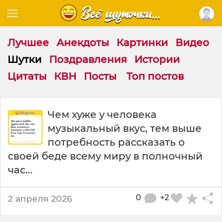
Лучшее
Анекдоты
Картинки
Видео
Шутки
Поздравления
Истории
Цитаты
КВН
Посты
Топ постов
Ш
Чем хуже у человека
у
музыкальный вкус, тем выше
т
к
потребность рассказать о
а
своей беде всему миру в полночный
:
час...
Ч
е
м
0
+2
2 апреля 2026
х
у