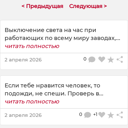
ж
< Предыдущая
Следующая >
е
у
ч
е
Выключение света на час при
л
работающих по всему миру заводах,...
о
читать полностью
в
е
к
0
2 апреля 2026
а
м
у
з
Если тебе нравится человек, то
ы
подожди, не спеши. Проверь в...
к
читать полностью
а
л
0
+1
2 апреля 2026
ь
н