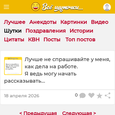
Лучшее
Анекдоты
Картинки
Видео
Шутки
Поздравления
Истории
Цитаты
КВН
Посты
Топ постов
Ш
Лучше не спрашивайте у меня,
у
как дела на работе.
т
к
Я ведь могу начать
а
рассказывать...
:
Л
у
0
18 апреля 2026
ч
ш
е
< Предыдущая
Следующая >