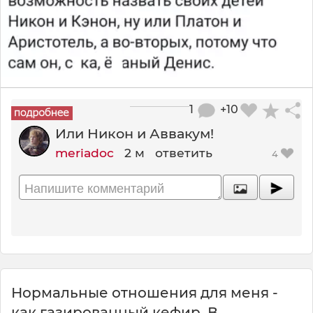
1
+10
Или Никон и Аввакум!
meriadoc
2 м
ответить
4
Нормальные отношения для меня -
как газированный кефир. В