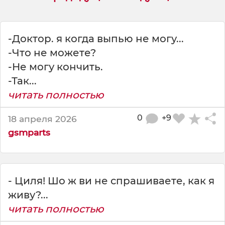
н
е
с
п
-Доктор. я когда выпью не могу...
р
-Что не можете?
а
-Не могу кончить.
ш
-Так...
и
в
читать полностью
а
й
0
+9
18 апреля 2026
т
gsmparts
е
у
м
е
- Циля! Шо ж ви не спрашиваете, как я
н
я
живу?...
,
читать полностью