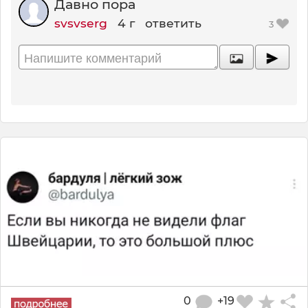
Давно пора
svsvserg
4 г
ответить
3
0
+19