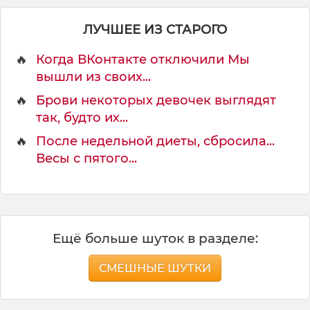
д
у
ЛУЧШЕЕ ИЗ СТАРОГО
н
а
🔥
Когда ВКонтакте отключили Мы
р
о
вышли из своих...
д
🔥
Брови некоторых девочек выглядят
н
так, будто их...
ы
й
🔥
После недельной диеты, сбросила...
Весы с пятого...
Ещё больше шуток в разделе:
СМЕШНЫЕ ШУТКИ