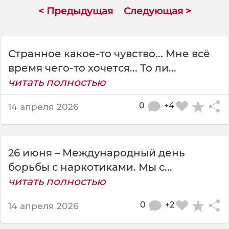
н
< Предыдущая
Следующая >
я
в
е
с
Странное какое-то чувство... Мне всё
ь
время чего-то хочется... То ли...
м
читать полностью
и
р
о
0
+4
14 апреля 2026
т
м
е
ч
26 июня – Международный день
а
борьбы с наркотиками. Мы с...
е
читать полностью
т
М
0
+2
14 апреля 2026
е
ж