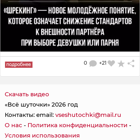
0
+21
Скачать видео
«Всё шуточки» 2026 год
Контакты: email:
vseshutochki@mail.ru
О нас
-
Политика конфиденциальности
-
Условия использования