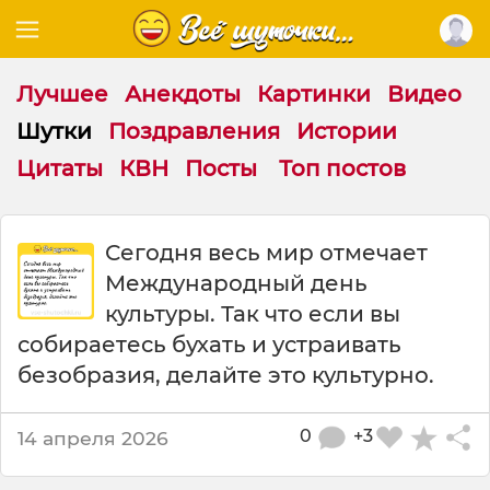
Лучшее
Анекдоты
Картинки
Видео
Шутки
Поздравления
Истории
Цитаты
КВН
Посты
Топ постов
Ш
Сегодня весь мир отмечает
у
Международный день
т
к
культуры. Так что если вы
а
собираетесь бухать и устраивать
:
безобразия, делайте это культурно.
С
е
г
0
+3
14 апреля 2026
о
д