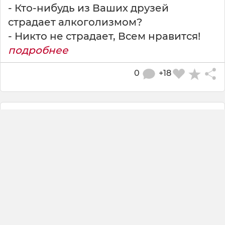
- Кто-нибудь из Ваших друзей
страдает алкоголизмом?
- Никто не страдает, Всем нравится!
подробнее
0
+18
Почему первый вопрос женщин: у
тебя девушка есть? Хоть бы...
читать полностью
0
+99