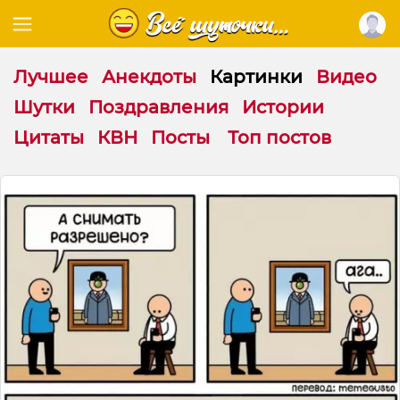
Лучшее
Анекдоты
Картинки
Видео
Шутки
Поздравления
Истории
Цитаты
КВН
Посты
Топ постов
К
о
г
д
а
с
л
и
ш
к
о