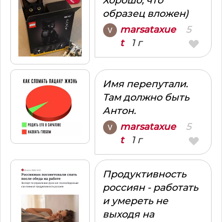
Хорошо, что
образец вложен)
5
marsataxue
1 г
t
Имя перепутали.
Там должно быть
Антон.
5
marsataxue
1 г
t
Продуктивность
россиян - работать
и умереть не
выходя на