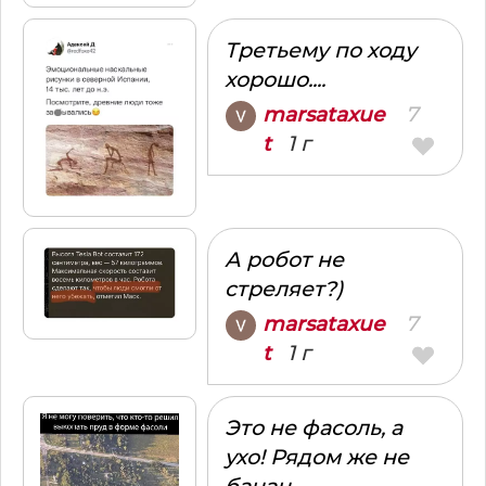
Третьему по ходу
хорошо....
7
marsataxue
1 г
t
А робот не
стреляет?)
7
marsataxue
1 г
t
Это не фасоль, а
ухо! Рядом же не