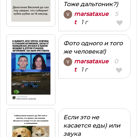
Тоже дальтоник?)
5
marsataxue
1 г
t
Фото одного и того
же человека!)
0
marsataxue
1 г
t
Если это не
касается еды) или
звука