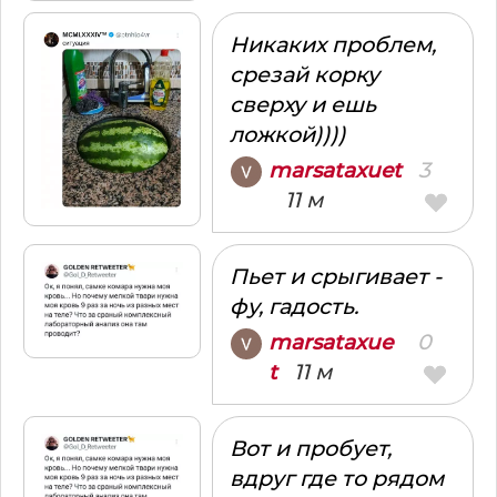
Никаких проблем,
срезай корку
сверху и ешь
ложкой))))
3
marsataxuet
11 м
Пьет и срыгивает -
фу, гадость.
0
marsataxue
11 м
t
Вот и пробует,
вдруг где то рядом