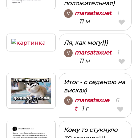
положительная)
1
marsataxuet
11 м
Ля, как могу)))
1
marsataxuet
11 м
Итог - с седеною на
висках)
6
marsataxue
1 г
t
Кому то стукнуло