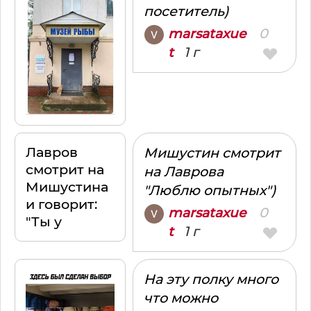
посетитель)
0
marsataxue
1 г
t
Лавров
Мишустин смотрит
смотрит на
на Лаврова
Мишустина
"Люблю опытных")
и говорит:
0
marsataxue
"Ты у
1 г
t
На эту полку много
что можно