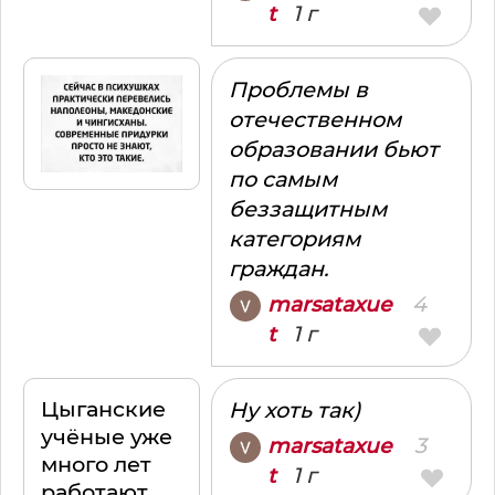
1 г
t
Проблемы в
отечественном
образовании бьют
по самым
беззащитным
категориям
граждан.
4
marsataxue
1 г
t
Цыганские
Ну хоть так)
учёные уже
3
marsataxue
много лет
1 г
t
работают