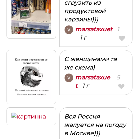
сгрузить из
продуктовой
карзины)))
1
marsataxuet
1 г
С женщинами та
же схема)
5
marsataxue
1 г
t
Вся Россия
жалуется на погоду
в Москве)))