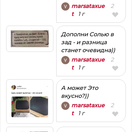
2
marsataxue
1 г
t
Дополни Солью в
зад - и разница
станет очевидна))
2
marsataxue
1 г
t
А может Это
вкусно?))
2
marsataxue
1 г
t