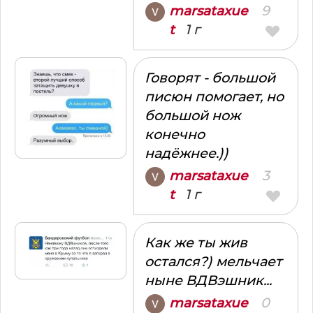
9
marsataxue
1 г
t
Говорят - большой
писюн помогает, но
большой нож
конечно
надёжнее.))
3
marsataxue
1 г
t
Как же ты жив
остался?) мельчает
ныне ВДВэшник...
0
marsataxue