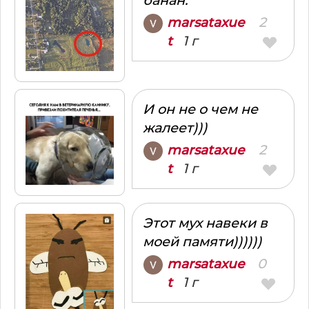
банан.
2
marsataxue
1 г
t
И он не о чем не
жалеет)))
2
marsataxue
1 г
t
Этот мух навеки в
моей памяти))))))
0
marsataxue
1 г
t