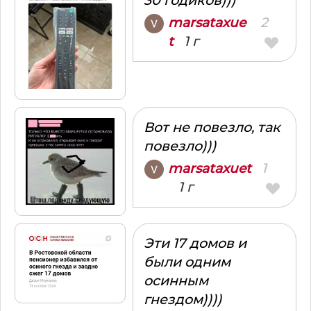
30 годиков)))
2
marsataxue
1 г
t
Вот не повезло, так
повезло)))
1
marsataxuet
1 г
Эти 17 домов и
были одним
осинным
гнездом))))