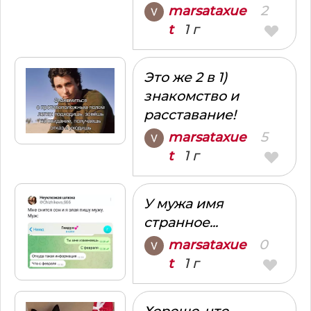
2
marsataxue
1 г
t
Это же 2 в 1)
знакомство и
расставание!
5
marsataxue
1 г
t
У мужа имя
странное...
0
marsataxue
1 г
t