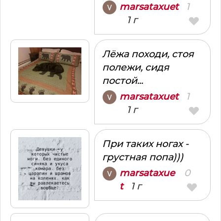
1
marsataxuet
1 г
Лёжа походи, стоя
полежи, сидя
постой...
1
marsataxuet
1 г
При таких ногах -
грустная попа)))
0
marsataxue
1 г
t