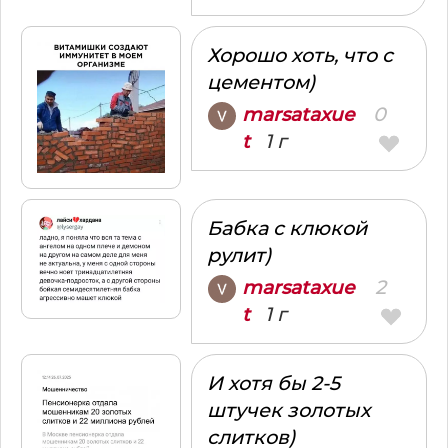
Хорошо хоть, что с
цементом)
0
marsataxue
1 г
t
Бабка с клюкой
рулит)
2
marsataxue
1 г
t
И хотя бы 2-5
штучек золотых
слитков)