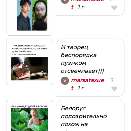
1 г
t
И творец
беспорядка
пузиком
отсвечивает)))
3
marsataxue
1 г
t
Белорус
подозрительно
похож на