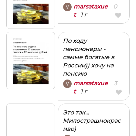
0
marsataxue
1 г
t
По ходу
пенсионеры -
самые богатые в
России)) хочу на
пенсию
3
marsataxue
1 г
t
Это так...
Милострашнокрас
иво)