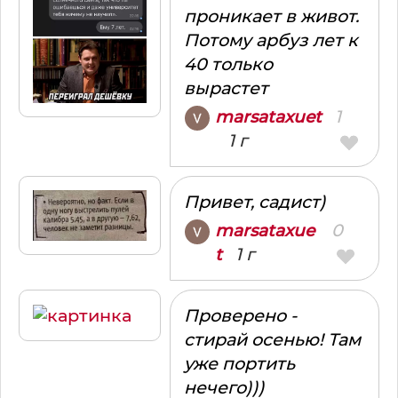
проникает в живот.
Потому арбуз лет к
40 только
вырастет
1
marsataxuet
1 г
Привет, садист)
0
marsataxue
1 г
t
Проверено -
стирай осенью! Там
уже портить
нечего)))