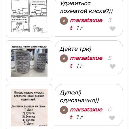
Удивиться
лохматой киске?))
3
marsataxue
1 г
t
Дайте три)
5
marsataxue
1 г
t
Дупол!)
однозначно))
0
marsataxue
1 г
t