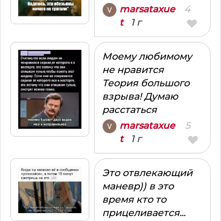
4
marsataxue
1 г
t
Моему любимому
не нравится
Теория большого
взрыва! Думаю
расстаться
5
marsataxue
1 г
t
Это отвлекающий
маневр)) в это
время кто то
прицеливается...