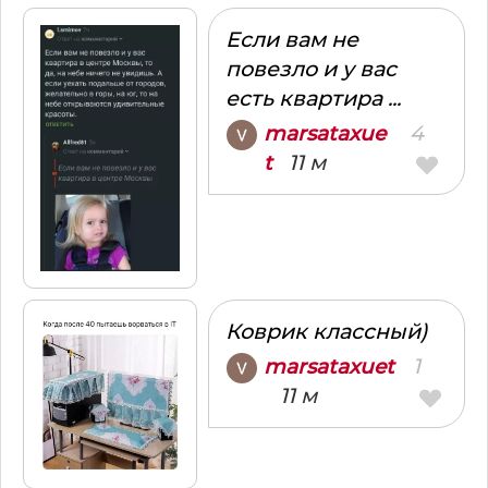
Если вам не
повезло и у вас
есть квартира ...
4
marsataxue
11 м
t
Коврик классный)
1
marsataxuet
11 м