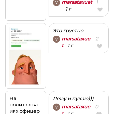
1
marsataxuet
1 г
Это грустно
2
marsataxue
1 г
t
На
Лежу и пукаю)))
политзанят
0
marsataxue
иях офицер
1 г
t