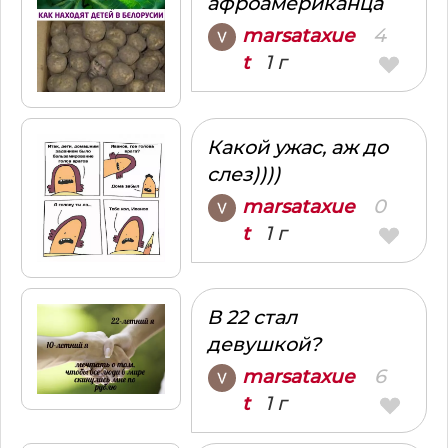
афроамериканца
4
marsataxue
1 г
t
Какой ужас, аж до
слез))))
0
marsataxue
1 г
t
В 22 стал
девушкой?
6
marsataxue
1 г
t