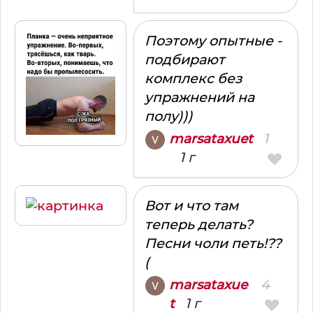
Поэтому опытные -
подбирают
комплекс без
упражнений на
полу)))
1
marsataxuet
1 г
Вот и что там
теперь делать?
Песни чоли петь!??
(
4
marsataxue
1 г
t