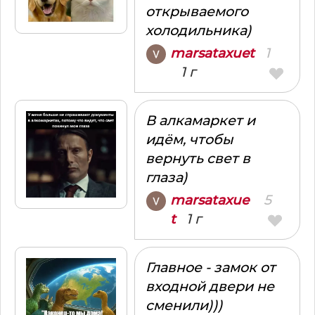
открываемого
холодильника)
1
marsataxuet
1 г
В алкамаркет и
идём, чтобы
вернуть свет в
глаза)
5
marsataxue
1 г
t
Главное - замок от
входной двери не
сменили)))