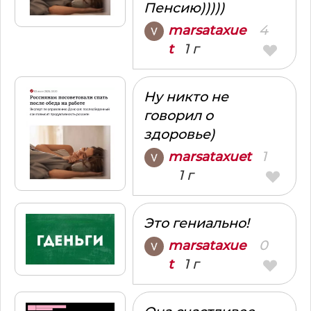
Пенсию)))))
4
marsataxue
1 г
t
Ну никто не
говорил о
здоровье)
1
marsataxuet
1 г
Это гениально!
0
marsataxue
1 г
t