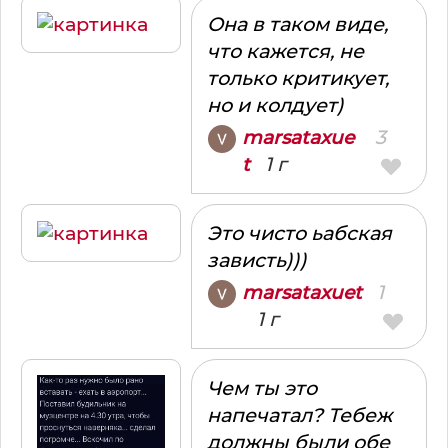
Она в таком виде,
что кажется, не
только критикует,
но и колдует)
3
marsataxue
1 г
t
Это чисто ьабская
зависть)))
1
marsataxuet
1 г
Чем ты это
напечатал? Тебеж
должны были обе