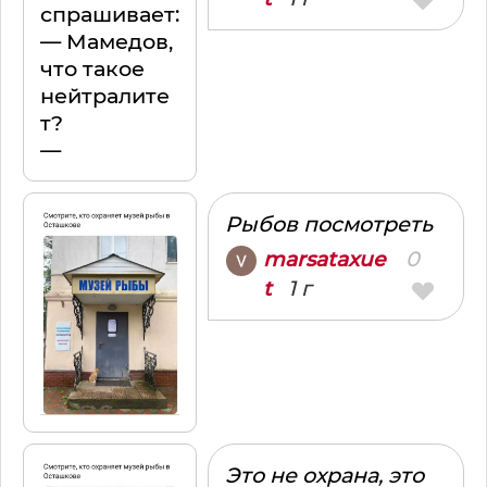
спрашивает:
— Мамедов,
что такое
нейтралите
т?
—
Рыбов посмотреть
0
marsataxue
1 г
t
Это не охрана, это