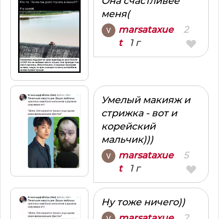
Она счастливее
меня(
2
marsataxue
1 г
t
Умелый макияж и
стрижка - вот и
корейский
мальчик)))
5
marsataxue
1 г
t
Ну тоже ничего))
2
marsataxue