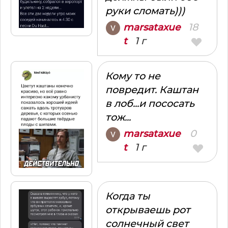
руки сломать)))
18
marsataxue
1 г
t
Кому то не
повредит. Каштан
в лоб...и пососать
тож...
0
marsataxue
1 г
t
Когда ты
открываешь рот
солнечный свет