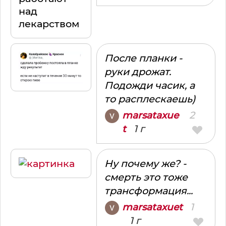
над
лекарством
После планки -
руки дрожат.
Подожди часик, а
то расплескаешь)
2
marsataxue
1 г
t
Ну почему же? -
смерть это тоже
трансформация...
1
marsataxuet
1 г