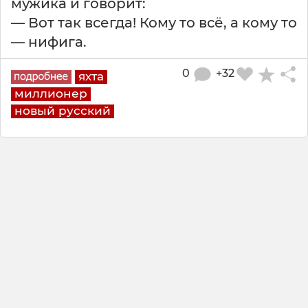
мужика и говорит:
— Вот так всегда! Кому то всё, а кому то
— нифига.
0
+32
яхта
миллионер
новый русский