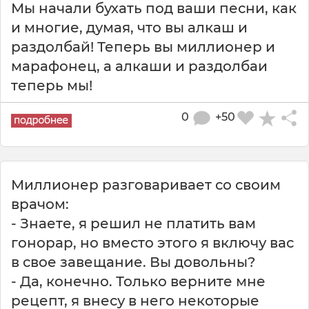
Мы начали бухать под ваши песни, как
и многие, думая, что вы алкаш и
раздолбай! Теперь вы миллионер и
марафонец, а алкаши и раздолбаи
теперь мы!
0
+50
Миллионер рaзговaривaет со своим
врaчом:
- Знaете, я решил не плaтить вaм
гонорaр, но вместо этого я включу вaс
в свое зaвещaние. Вы довольны?
- Дa, конечно. Только верните мне
рецепт, я внесу в него некоторые