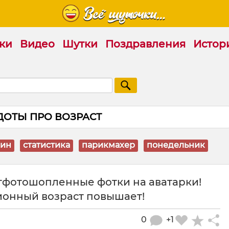
ки
Видео
Шутки
Поздравления
Истор
ДОТЫ ПРО ВОЗРАСТ
зин
статистика
парикмахер
понедельник
отфотошопленные фотки на аватарки!
сионный возраст повышает!
0
+1