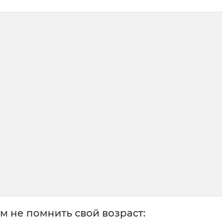
 не помнить свой возраст: