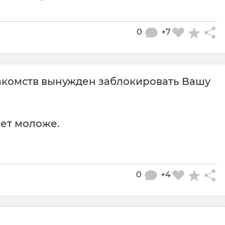
0
+7
накомств вынужден заблокировать Вашу
лет моложе.
0
+4