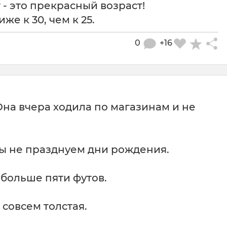
т - это прекрасный возраст!
же к 30, чем к 25.
0
+16
Она вчера ходила по магазинам и не
Мы не празднуем дни рождения.
 больше пяти футов.
 совсем толстая.