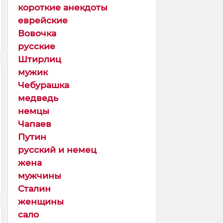
короткие анекдоты
еврейские
Вовочка
русские
Штирлиц
мужик
Чебурашка
медведь
немцы
Чапаев
Путин
русский и немец
жена
мужчины
Сталин
женщины
сало