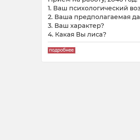
1. Ваш психологический во
2. Ваша предполагаемая да
3. Ваш характер?
4. Какая Вы лиса?