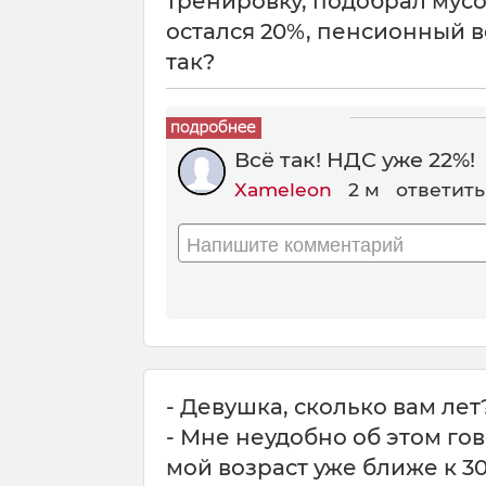
тренировку, подобрал мусо
остался 20%, пенсионный в
так?
Всё так! НДС уже 22%!
Xameleon
2 м
ответить
- Девушка, сколько вам лет
- Мне неудобно об этом гов
мой возраст уже ближе к 30,