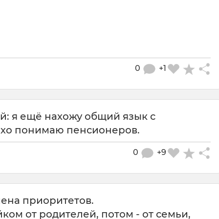
0
+1
й: я ещё нахожу общий язык с
охо понимаю пенсионеров.
0
+9
мена приоритетов.
ком от родителей, потом - от семьи,