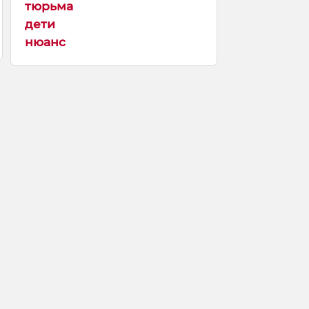
тюрьма
дети
нюанс