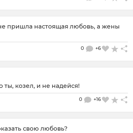
мне пришла настоящая любовь, а жены
0
+6
о ты, козел, и не надейся!
0
+16
доказать свою любовь?