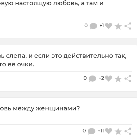
вую настоящую любовь, а там и
0
+1
ь слепа, и если это действительно так,
то её очки.
0
+2
любовь между женщинами?
0
+11