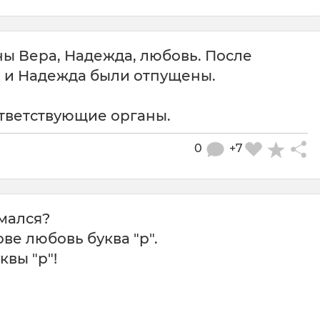
ы Вера, Надежда, любовь. После
 и Надежда были отпущены.
тветствующие органы.
0
+7
мался?
ове любовь буква "р".
квы "р"!