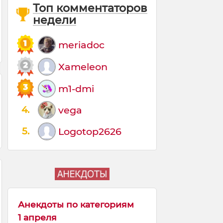
Топ комментаторов
недели
meriadoc
Xameleon
m1-dmi
4.
vega
5.
Logotop2626
Анекдоты по категориям
1 апреля