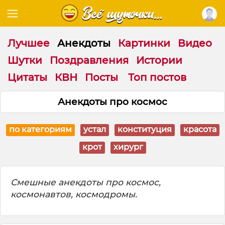
Лучшее
Анекдоты
Картинки
Видео
Шутки
Поздравления
Истории
Цитаты
КВН
Посты
Топ постов
Анекдоты про космос
по категориям
устал
конституция
красота
крот
хирург
Смешные анекдоты про космос,
космонавтов, космодромы.