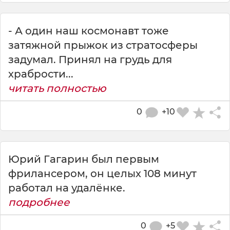
- А один наш космонавт тоже
затяжной прыжок из стратосферы
задумал. Принял на грудь для
храбрости...
читать полностью
0
+10
Юрий Гагарин был первым
фрилансером, он целых 108 минут
работал на удалёнке.
подробнее
0
+5